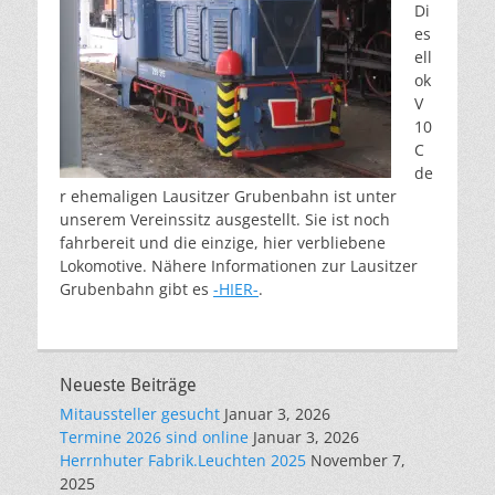
Di
es
ell
ok
V
10
C
de
r ehemaligen Lausitzer Grubenbahn ist unter
unserem Vereinssitz ausgestellt. Sie ist noch
fahrbereit und die einzige, hier verbliebene
Lokomotive. Nähere Informationen zur Lausitzer
Grubenbahn gibt es
-HIER-
.
Neueste Beiträge
Mitaussteller gesucht
Januar 3, 2026
Termine 2026 sind online
Januar 3, 2026
Herrnhuter Fabrik.Leuchten 2025
November 7,
2025