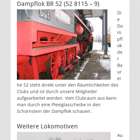
Dampflok BR 52 (52 8115 – 9)
Di
e
Da
m
pfl
ok
de
r
Ba
ur
ei
he 52 steht direkt unter den Räumlichkeiten des
Clubs und ist durch unsere Mitglieder
aufgearbeitet worden. Vom Clubraum aus kann
man durch eine Plexiglasscheibe in den
Schornstein der Dampflok schauen.
Weitere Lokomotiven
Au