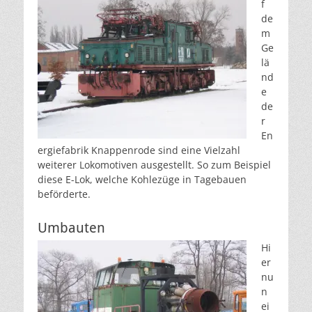
f
de
m
Ge
lä
nd
e
de
r
En
ergiefabrik Knappenrode sind eine Vielzahl
weiterer Lokomotiven ausgestellt. So zum Beispiel
diese E-Lok, welche Kohlezüge in Tagebauen
beförderte.
Umbauten
Hi
er
nu
n
ei