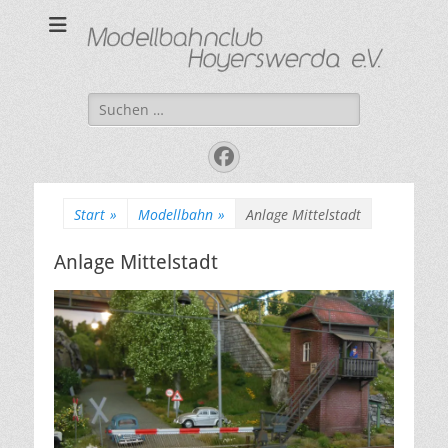
Modellbahnclub
"Kleine Bahn ganz groß"
Hoyerswerda e. V.
Suchen
nach:
Facebook
Start
»
Modellbahn
»
Anlage Mittelstadt
Anlage Mittelstadt