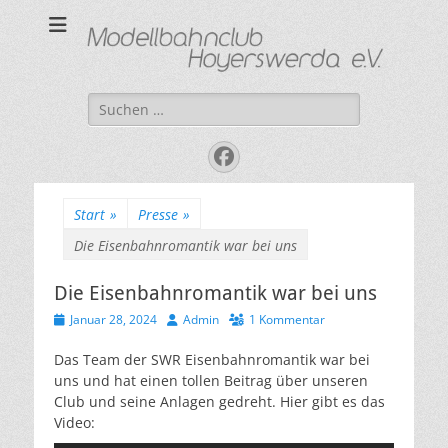
Modellbahnclub
"Kleine Bahn ganz groß"
Hoyerswerda e. V.
Suchen
nach:
Facebook
Start
»
Presse
»
Die Eisenbahnromantik war bei uns
Die Eisenbahnromantik war bei uns
Veröffentlicht
Autor
Januar 28, 2024
Admin
1 Kommentar
am
Das Team der SWR Eisenbahnromantik war bei
uns und hat einen tollen Beitrag über unseren
Club und seine Anlagen gedreht. Hier gibt es das
Video: