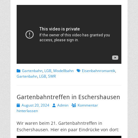
Kategorien
Schlagworte
Gartenbahn
,
LGB
,
Modellbahn
Eisenbahnromantik
,
Gartenbahn
,
LGB
,
SWR
Gartenbahntreffen in Eschershausen
Veröffentlicht
Autor
August 20, 2024
Admin
Kommentar
am
hinterlassen
Wir waren beim 21. Gartenbahntreffen in
Eschershausen. Hier ein paar Eindrücke von dort: