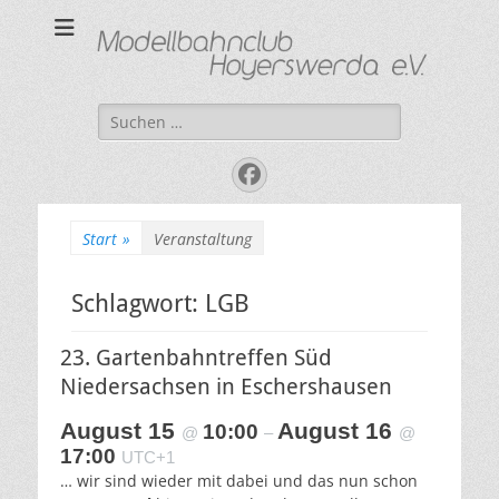
Modellbahnclub
"Kleine Bahn ganz groß"
Hoyerswerda e. V.
Suchen
nach:
Facebook
Start
»
Veranstaltung
Schlagwort:
LGB
23. Gartenbahntreffen Süd
Niedersachsen in Eschershausen
August 15
August 16
10:00
@
–
@
17:00
UTC+1
… wir sind wieder mit dabei und das nun schon