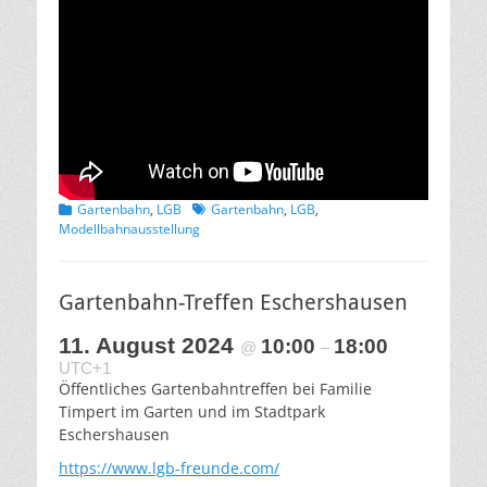
Kategorien
Schlagworte
Gartenbahn
,
LGB
Gartenbahn
,
LGB
,
Modellbahnausstellung
Gartenbahn-Treffen Eschershausen
11. August 2024
10:00
18:00
@
–
UTC+1
Öffentliches Gartenbahntreffen bei Familie
Timpert im Garten und im Stadtpark
Eschershausen
https://www.lgb-freunde.com/