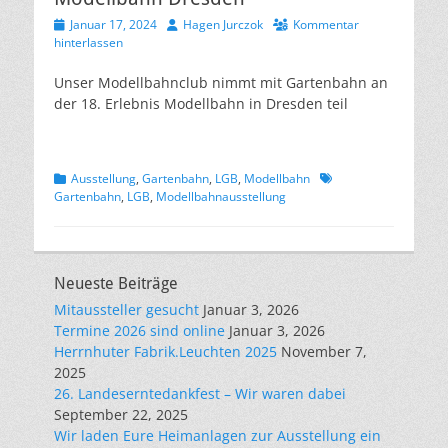
Veröffentlicht
Autor
Januar 17, 2024
Hagen Jurczok
Kommentar
am
hinterlassen
Unser Modellbahnclub nimmt mit Gartenbahn an
der 18. Erlebnis Modellbahn in Dresden teil
Kategorien
Schlagworte
Ausstellung
,
Gartenbahn
,
LGB
,
Modellbahn
Gartenbahn
,
LGB
,
Modellbahnausstellung
Neueste Beiträge
Mitaussteller gesucht
Januar 3, 2026
Termine 2026 sind online
Januar 3, 2026
Herrnhuter Fabrik.Leuchten 2025
November 7,
2025
26. Landeserntedankfest – Wir waren dabei
September 22, 2025
Wir laden Eure Heimanlagen zur Ausstellung ein