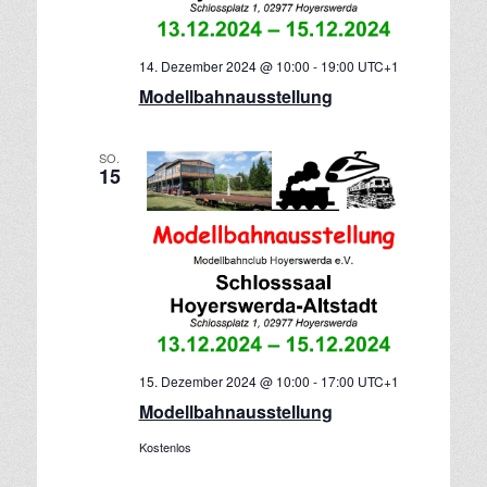
d
v
A
i
14. Dezember 2024 @ 10:00
-
19:00
UTC+1
g
n
a
Modellbahnausstellung
s
t
i
i
c
SO.
o
15
h
n
t
e
n
,
N
a
v
15. Dezember 2024 @ 10:00
-
17:00
UTC+1
Modellbahnausstellung
i
g
Kostenlos
a