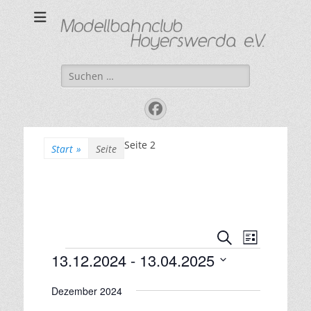
Modellbahnclub
"Kleine Bahn ganz groß"
Hoyerswerda e. V.
Suchen
nach:
Facebook
Seite 2
Start
»
Seite
V
V
S
L
e
u
e
Veranstaltungen
13.12.2024
 - 
13.04.2025
i
r
c
r
s
D
h
a
a
t
Dezember 2024
a
e
n
e
n
t