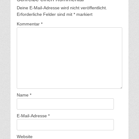
l
t
Deine E-Mail-Adresse wird nicht veröffentlicht.
Erforderliche Felder sind mit
*
markiert
u
n
Kommentar
*
g
-
N
a
v
i
g
a
t
i
Name
*
o
n
E-Mail-Adresse
*
Website