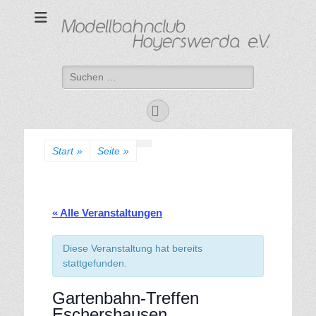
Modellbahnclub
"Kleine Bahn ganz groß"
Hoyerswerda e. V.
Suchen
nach:
Facebook
Start
»
Seite
»
« Alle Veranstaltungen
Diese Veranstaltung hat bereits
stattgefunden.
Gartenbahn-Treffen
Eschershausen