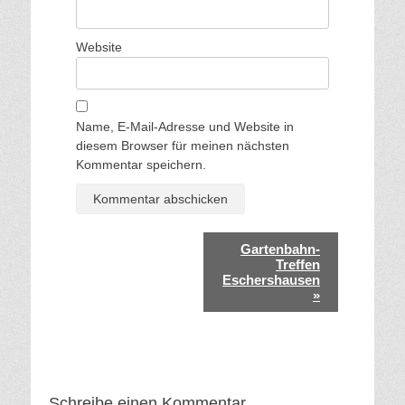
Website
Name, E-Mail-Adresse und Website in
diesem Browser für meinen nächsten
Kommentar speichern.
V
Gartenbahn-
e
Treffen
Eschershausen
r
»
a
n
s
t
a
Schreibe einen Kommentar