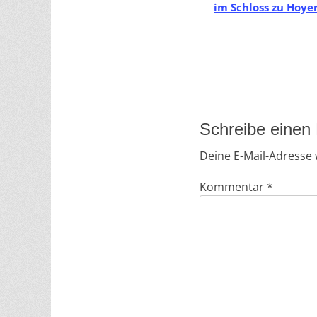
im Schloss zu Hoy
e
r
a
n
s
t
Schreibe eine
a
Deine E-Mail-Adresse w
l
Kommentar
*
t
u
n
g
-
N