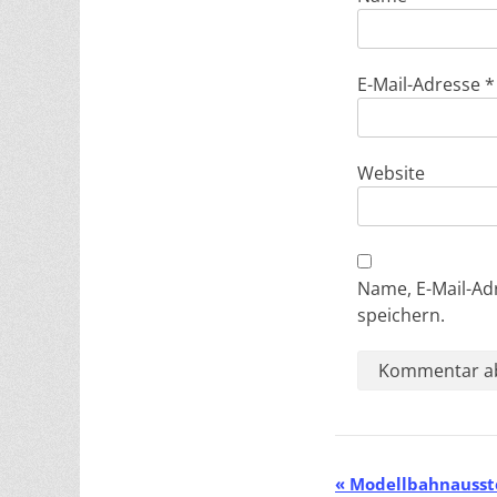
E-Mail-Adresse
*
Website
Name, E-Mail-Ad
speichern.
V
«
Modellbahnausst