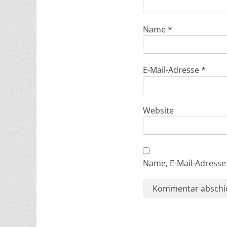
a
v
Name
*
i
g
a
E-Mail-Adresse
*
t
i
Website
o
n
Name, E-Mail-Adresse