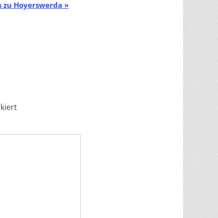
s zu Hoyerswerda
»
kiert