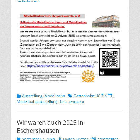
am
hinterlassen
Kategorien
Schlagworte
Ausstellung
,
Modellbahn
Gartenbahn H0 Z N TT
,
Modellbahnausstellung
,
Teschenmarkt
Wir waren auch 2025 in
Eschershausen
Veröffentlicht
Autor
September 7, 2025
Hagen Jurczok
Kommentar