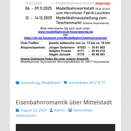
Kategorien
Schlagworte
Ausstellung
,
Modellbahn
Gartenbahn H0 Z N TT
Eisenbahnromantik über Mittelstadt
Veröffentlicht
Autor
August 22, 2024
Admin
Kommentar
am
hinterlassen