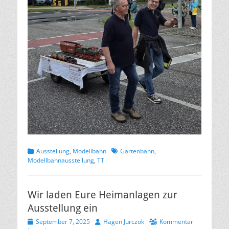
Kategorien
Schlagworte
Ausstellung
,
Modellbahn
Gartenbahn
,
Modellbahnausstellung
,
TT
Wir laden Eure Heimanlagen zur
Ausstellung ein
Veröffentlicht
Autor
September 7, 2025
Hagen Jurczok
Kommentar