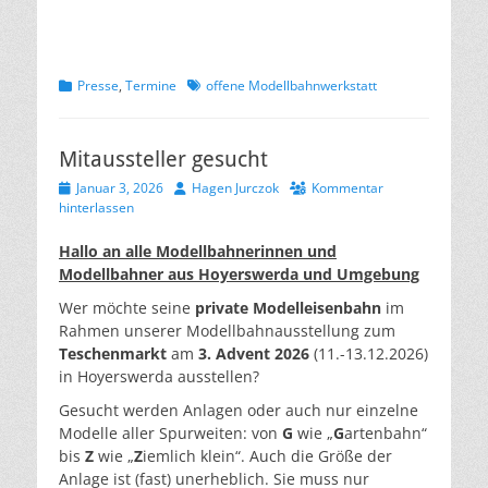
Kategorien
Schlagworte
Presse
,
Termine
offene Modellbahnwerkstatt
Mitaussteller gesucht
Veröffentlicht
Autor
Januar 3, 2026
Hagen Jurczok
Kommentar
am
hinterlassen
Hallo an alle Modellbahnerinnen und
Modellbahner aus Hoyerswerda und Umgebung
Wer möchte seine
private Modelleisenbahn
im
Rahmen unserer Modellbahnausstellung zum
Teschenmarkt
am
3. Advent 2026
(11.-13.12.2026)
in Hoyerswerda ausstellen?
Gesucht werden Anlagen oder auch nur einzelne
Modelle aller Spurweiten: von
G
wie „
G
artenbahn“
bis
Z
wie „
Z
iemlich klein“. Auch die Größe der
Anlage ist (fast) unerheblich. Sie muss nur