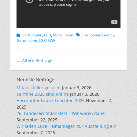
Kategorien
Schlagworte
Gartenbahn
,
LGB
,
Modellbahn
Eisenbahnromantik
,
Gartenbahn
,
LGB
,
SWR
Beitragsnavigation
←
Ältere Beiträge
Neueste Beiträge
Mitaussteller gesucht
Januar 3, 2026
Termine 2026 sind online
Januar 3, 2026
Herrnhuter Fabrik.Leuchten 2025
November 7,
2025
26. Landeserntedankfest – Wir waren dabei
September 22, 2025
Wir laden Eure Heimanlagen zur Ausstellung ein
September 7, 2025