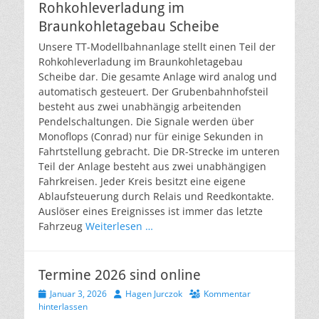
Rohkohleverladung im
Braunkohletagebau Scheibe
Unsere TT-Modellbahnanlage stellt einen Teil der
Rohkohleverladung im Braunkohletagebau
Scheibe dar. Die gesamte Anlage wird analog und
automatisch gesteuert. Der Grubenbahnhofsteil
besteht aus zwei unabhängig arbeitenden
Pendelschaltungen. Die Signale werden über
Monoflops (Conrad) nur für einige Sekunden in
Fahrtstellung gebracht. Die DR-Strecke im unteren
Teil der Anlage besteht aus zwei unabhängigen
Fahrkreisen. Jeder Kreis besitzt eine eigene
Ablaufsteuerung durch Relais und Reedkontakte.
Auslöser eines Ereignisses ist immer das letzte
Fahrzeug
Weiterlesen …
Termine 2026 sind online
Veröffentlicht
Autor
Januar 3, 2026
Hagen Jurczok
Kommentar
am
hinterlassen