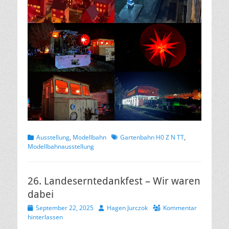
Kategorien
Schlagworte
Ausstellung
,
Modellbahn
Gartenbahn H0 Z N TT
,
Modellbahnausstellung
26. Landeserntedankfest – Wir waren
dabei
Veröffentlicht
Autor
September 22, 2025
Hagen Jurczok
Kommentar
am
hinterlassen