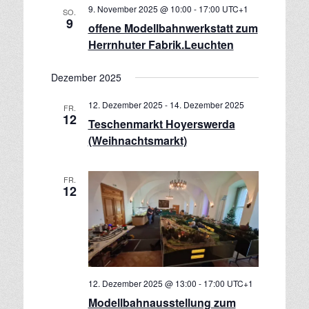
9. November 2025 @ 10:00
-
17:00
UTC+1
d
v
SO.
9
offene Modellbahnwerkstatt zum
i
A
Herrnhuter Fabrik.Leuchten
g
n
a
s
t
Dezember 2025
i
i
c
12. Dezember 2025
-
14. Dezember 2025
o
FR.
12
h
Teschenmarkt Hoyerswerda
n
t
(Weihnachtsmarkt)
e
n
FR.
12
,
N
a
v
i
g
12. Dezember 2025 @ 13:00
-
17:00
UTC+1
a
Modellbahnausstellung zum