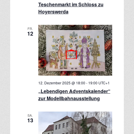
t
Teschenmarkt im Schloss zu
i
Hoyerswerda
o
n
FR.
12
12. Dezember 2025 @ 18:00
-
19:00
UTC+1
„Lebendigen Adventskalender“
zur Modellbahnausstellung
SA.
13