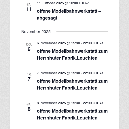
s
11. Oktober 2025 @ 10:00
UTC+1
u
SA.
s
11
t
offene Modellbahnwerkstatt –
m
t
a
w
abgesagt
a
l
ä
t
l
h
November 2025
u
l
t
e
n
6. November 2025 @ 15:30
-
22:00
UTC+1
u
DO.
n
g
6
offene Modellbahnwerkstatt zum
n
.
A
Herrnhuter Fabrik.Leuchten
g
n
e
s
7. November 2025 @ 15:30
-
22:00
UTC+1
n
i
FR.
7
offene Modellbahnwerkstatt zum
S
c
Herrnhuter Fabrik.Leuchten
h
u
t
c
e
8. November 2025 @ 15:30
-
22:00
UTC+1
h
SA.
n
8
offene Modellbahnwerkstatt zum
e
-
Herrnhuter Fabrik.Leuchten
u
N
n
a